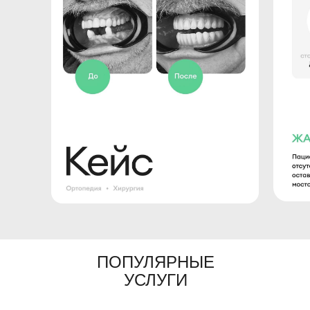
вправе собирать и использовать дополнительную
информацию, связанную с Пользователем,
получаемую в процессе доступа Пользователя к
Сайту, его Содержанию и/или Сервису, или от третьих
лиц, и включающую в себя данные о технических
средствах (в том числе, мобильных устройствах) и
способах технологического взаимодействия с Сайтом
и/или его Сервисом (в т. ч. IP-адрес хоста, вид
операционной системы Пользователя, тип браузера,
географическое положение, данные о провайдере и
иное), об активности Пользователя при использовании
Сайта и/или его Сервиса, данные, необходимые для
использования cookies, об информации об ошибках,
выдаваемых Пользователю, о скачанных файлах,
видео, инструментах, данные о моих действиях на
сайте с использованием сервисов интернет-аналитики
Яндекс.Метрика, данные о провайдере услуг, а также
иные данные, получаемые установленными
Правилами обработки ПДн способами;
распоряжаться статистической информацией,
связанной с функционированием Сайта и/или его
Сервиса, а также информацией Пользователя для
целей организации функционирования и технической
поддержки Сайта и/или его Сервиса и исполнения
условий законодательства Российской Федерации, и
разработанных в соответствии с ним Правилами
обработки ПДн.
ПОПУЛЯРНЫЕ
УСЛУГИ
В процессе обработки персональных данных
Оператор вправе осуществлять:
сбор,
запись,